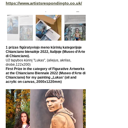
https://www.artistsrespondingto.co.uk/
1 prizas figūratyviojo meno kūrinių kategorijoje
Chianciano bienalėje 2022, Italijoje (Museo d‘Arte
di Chianciano).
Už tapybos kūrinį "Lukas", (aliejus, akrilas,
drobė,122x200)
First Prize in the category of Figurative Artworks
at the Chianciano Biennale 2022 (Museo d‘Arte di
Chianciano) for my painting „Lukas‘ (oil and
acrylic on canvas, 2000x1220mm)