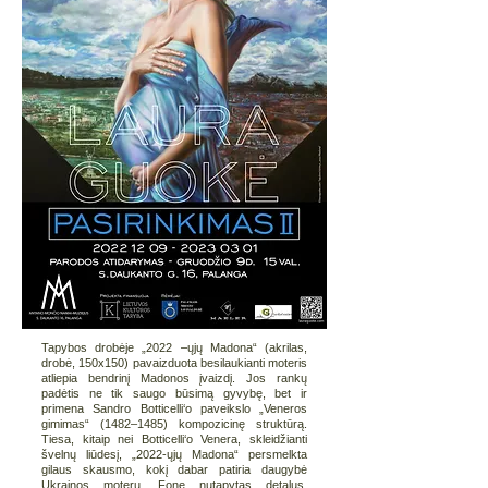
Tapybos drobėje „2022 –ųjų Madona“ (akrilas,
drobė, 150x150) pavaizduota besilaukianti moteris
atliepia bendrinį Madonos įvaizdį. Jos rankų
padėtis ne tik saugo būsimą gyvybę, bet ir
primena Sandro Botticelli‘o paveikslo „Veneros
gimimas“ (1482–1485) kompozicinę struktūrą.
Tiesa, kitaip nei Botticelli‘o Venera, skleidžianti
švelnų liūdesį, „2022-ųjų Madona“ persmelkta
gilaus skausmo, kokį dabar patiria daugybė
Ukrainos moterų. Fone nutapytas detalus,