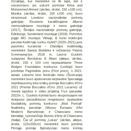
(Graikija), kur menininkė ne tik tapė, bet ir
savanoriavo, jos sukurti portretai Rima and
Muhammed Ahmed (akrilas, drobė, 150 x100 cm);
Monika (akrilas, drobė, 150 x100 cm), buvo
eksponuoti Londono nacionalinėje portretų
galerijoje, Ekseterio karališkajame Alberto
memorialiniame muziejuje ir meno galerijoje
(2017), Škotijos nacionalinėje portretų galerijoje,
Edinburge, Sunderland muziejuje (2018). Portretus
įsigijo MO muziejus Vilniuje, iš kurio kolekcijos
parodai Kodėl taip sunku mylėti? (2020–2021) juos
pasirinko kuratoriai – Olandijos multimedijų
menininkė Saskia Boddeke ir režisierius Peteris
Greenaway‘jus. 2018 m. Lauros Guokės
nutapytas Berniukas iš Alepo (aliejus, akrilas,
drobė, 150 x 100 cm) tarptautiniame Three
Bridges Foundation konkurse (Lenkija) buvo
įvertintas Pagrindiniu prizu (First prize), o 2021-
aisiais Lokarno kino festivalio metu (Šveicarija)
menininkė buvo apdovanota tarptautine Specialiąja
nepriklausomų kino kritikų premija Boccalino d'Oro
2021 (Premio Boccalino d'Oro 2021 Locarno) už
meninį tapybos ir video projektą Trys pasauliai.
2022m. L. Guokės kūriniai buvo eksponuojami net
dviejuose pasauliniuose renginiuose: tarptautinio
šiuolaikinių portretų konkurso „Mod Portrait“
finalininkų parodoje (Museu Europeu d‘Art
Modern) Barselonoje, ir Chianciano meno
bienalėje, vykstančioje Museo d‘Arte di Chianciano
(Italija). Čia už portretą „Lukas“ (akrilas, aliejus,
drobė, 122x200cm) menininkė buvo įvertinta
Pirmąja premija figūratyviojo meno kūrinių