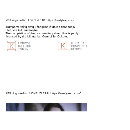
©Filming credits: LONELYLEAP
https://lonelyleap.com/
Trumpametražių filmų užbaigimą iš dalies finansuoja
LIetuvos kultūros taryba.
The completion of the documentary short films is partly
financed by the Lithuanian Council for Culture.
©Filming credits: LONELYLEAP
https://lonelyleap.com/