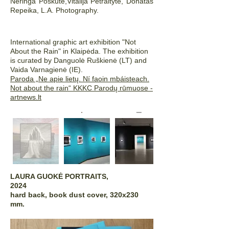
Neringa Poškutė,Vitalija Petraitytė, Donatas
Repeika, L.A. Photography.
International graphic art exhibition "Not
About the Rain" in Klaipėda. The exhibition
is curated by Danguolė Ruškienė (LT) and
Vaida Varnagienė (IE).
Paroda „Ne apie lietų. Ní faoin mbáisteach.
Not about the rain“ KKKC Parodų rūmuose -
artnews.lt
LAURA GUOKĖ PORTRAITS,
2024
hard back, book dust cover, 320x230
mm.