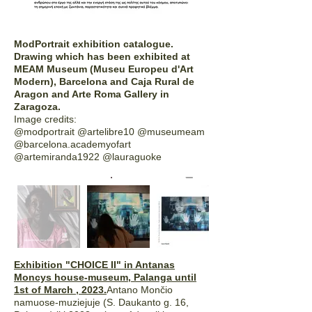
ModPortrait exhibition catalogue.
Drawing which has been exhibited at
MEAM Museum (Museu Europeu d'Art
Modern), Barcelona and Caja Rural de
Aragon and Arte Roma Gallery in
Zaragoza.
Image credits:
@modportrait @artelibre10 @museumeam
@barcelona.academyofart
@artemiranda1922 @lauraguoke
Exhibition "CHOICE II" in Antanas
Moncys house-museum, Palanga until
1st of March , 2023.
Antano Mončio
namuose-muziejuje (S. Daukanto g. 16,