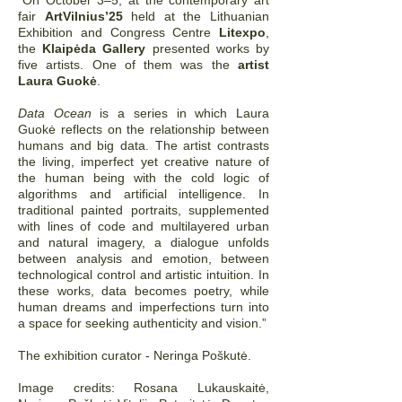
“On October 3–5, at the contemporary art
fair
ArtVilnius’25
held at the Lithuanian
Exhibition and Congress Centre
Litexpo
,
the
Klaipėda Gallery
presented works by
five artists. One of them was the
artist
Laura Guokė
.
Data Ocean
is a series in which Laura
Guokė reflects on the relationship between
humans and big data. The artist contrasts
the living, imperfect yet creative nature of
the human being with the cold logic of
algorithms and artificial intelligence. In
traditional painted portraits, supplemented
with lines of code and multilayered urban
and natural imagery, a dialogue unfolds
between analysis and emotion, between
technological control and artistic intuition. In
these works, data becomes poetry, while
human dreams and imperfections turn into
a space for seeking authenticity and vision.”
The exhibition curator - Neringa Poškutė.
Image credits: Rosana Lukauskaitė,