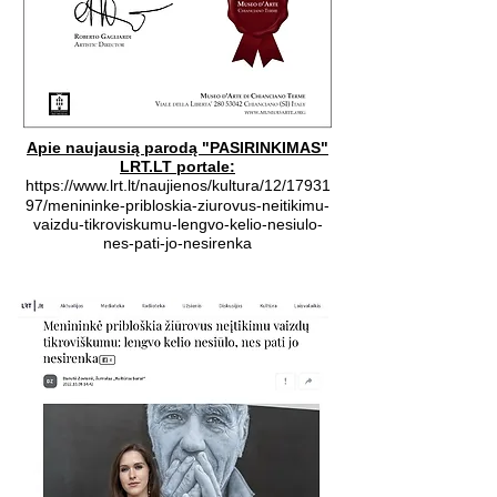
Apie naujausią parodą "PASIRINKIMAS"
LRT.LT portale:
https://www.lrt.lt/naujienos/kultura/12/17931
97/menininke-pribloskia-ziurovus-neitikimu-
vaizdu-tikroviskumu-lengvo-kelio-nesiulo-
nes-pati-jo-nesirenka