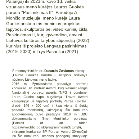
Palanga) iki 2023m. kovo 1d. veikia
vizualaus meno kūrėjos Lauros Guokės
paroda "Pasirinkimas II". Parodoje A.
Mončio muziejuje meno kūrėja Laura
Guokė pristato tris meninius projektus:
tapybos, skulptūros bei video kūrinių ciklą
Pasirinkimas II, kurį įgyvendino, gavusi
Lietuvos kultūros tarybos stipendiją (2022),
kūrinius iš projekto Lengvas pasirinkimas
(2019–2020) ir Trys Pasauliai (2021).
Iš menotyrininkės dr
. Danutės Zovienės
tekstų:
„Lauros Guokės kūryba – netipinis reiškinys
nūdienio Lietuvos meno lauke.
2016 m. žymiausiame pasaulyje portretų
konkurse BP Portrait Award, kurį kasmet rengia
Nacionalinė portretų galerija (NPG ) Londone,
Laura Guokė tapo nugalėtoja Travel Award
kategorijoje už tapybinį portretą Petras (akrilas,
drobė, 146 x 200 cm) ir kaip viena iš šešių
pasaulio menininkų, laimėjusių šio konkurso
apdovanojimą buvo pristatyta 2019 m. BBC
dokumentiniame filme Menininko portretas
(Portrait of an Artist;
https://www.bbc.co.uk/programmes/n3ct6mj6),
skirtame konkurso BP Portrait Award 30-mečiui.
Po šio konkurso Ritsonos pabėgėlių stovykloje