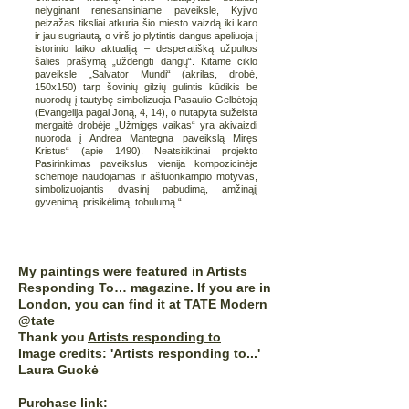
nelyginant renesansiniame paveiksle, Kyjivo
peizažas tiksliai atkuria šio miesto vaizdą iki karo
ir jau sugriautą, o virš jo plytintis dangus apeliuoja į
istorinio laiko aktualiją – desperatišką užpultos
šalies prašymą „uždengti dangų“. Kitame ciklo
paveiksle „Salvator Mundi“ (akrilas, drobė,
150x150) tarp šovinių gilzių gulintis kūdikis be
nuorodų į tautybę simbolizuoja Pasaulio Gelbėtoją
(Evangelija pagal Joną, 4, 14), o nutapyta sužeista
mergaitė drobėje „Užmigęs vaikas“ yra akivaizdi
nuoroda į Andrea Mantegna paveikslą Miręs
Kristus“ (apie 1490). Neatsitiktinai projekto
Pasirinkimas paveikslus vienija kompozicinėje
schemoje naudojamas ir aštuonkampio motyvas,
simbolizuojantis dvasinį pabudimą, amžinąjį
gyvenimą, prisikėlimą, tobulumą.“
My paintings were featured in Artists
Responding To… magazine. If you are in
London, you can find it at TATE Modern
@tate
Thank you
Artists responding to
Image credits: 'Artists responding to...'
Laura Guokė
Purchase link: