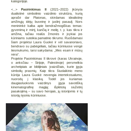
kategorijoje.
<...>
Pasirinkimas II
(2021–2022) įkūnyta
dualistinė simbolinio vaizdinio struktūra, kurią
aprašė dar Platonas, skirdamas idealistinę
amžinųjų idėjų buveinę ir juslinį pasaulį. Nors
menininkė kalba apie bendražmogiškas temas:
gyvenimą ir mirtį, kančią ir meilę, t. y. kas tikra ir
amžina, tačiau realūs žmonės ir įvykiai jos
kūriniams suteikia pamatinio tikrumo. Ruošdamasi
šiam projektui Laura Guokė ir vėl savanoriavo,
bendravo su pabėgėliais, tačiau kūriniuose vengė
tiesmukumo, tarsi sakydama: „Mes esam ir mūsų
nėra“.
Projekte Pasirinkimas II tikrovė (karas Ukrainoje,
o anksčiau – Sirijoje, Palestinoje) persmelkta
archetipiais ar biblijiniais įvaizdžiais, kurie įgyja
simbolių prasmių. Kaip tikra šiuolaikinio meno
kūrėja Laura Guokė nevengia intertekstualumo,
nuorodų į klasiką. Todėl jos kuriamas
daugiasluoksnis vaizdinys įgyja savotišką
kinematografinę magiją: išplėtotą siužetinį
pasakojimą – su savo herojais, jų istorijomis ir tų
istorijų tęsiniu kūriniuose.