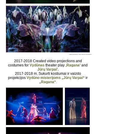
© Olesia Kasabova. Video STILLS -Laura Guoke
2017-2018
Created video projections and
costumes for
Vydūnas
theater play
‚Ragana’
and
Jūrų Varpai’.
2017-2018
m. Sukurti kostiumai ir vaizdo
projekcijos
Vydūno misterijoms
„Jūrų Varpai“
ir
„Ragana“
.